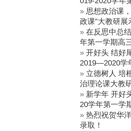
019-2020
»
思想政治课，
政课”大教研展
»
在反思中总结·
年第一学期高
»
开好头 结好
2019—202
»
立德树人 培
治理论课大教研
»
新学年 开好
20学年第一学
»
热烈祝贺华
录取！