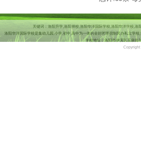
关键词：洛阳升学,洛阳择校,洛阳华洋国际学校,洛阳华洋学校,洛
洛阳华洋国际学校是集幼儿园,小学,初中,高中为一体的全封闭寄宿制民办私立学校,
学校地址：洛阳市伊滨区玉泉街与吉
Copyri