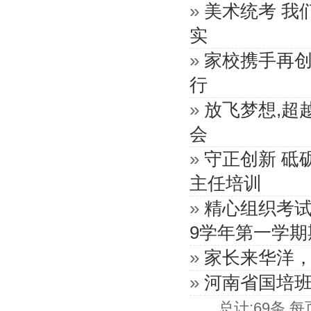
»
美术统考 我
实
»
家校携手再
行
»
放飞梦想,超
会
»
守正创新 砥
主任培训
»
精心组织考试 
9学年第一学期
»
家长来华洋
»
河南省国培
总计:69条 每