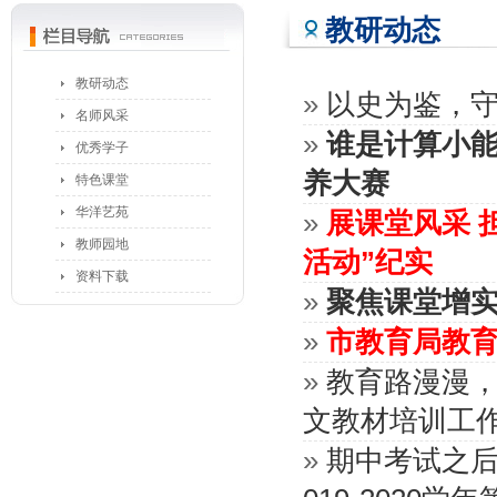
教研动态
教研动态
»
以史为鉴，
名师风采
»
谁是计算小
优秀学子
养大赛
特色课堂
华洋艺苑
»
展课堂风采 
教师园地
活动”纪实
资料下载
»
聚焦课堂增
»
市教育局教
»
教育路漫漫
文教材培训工
»
期中考试之后