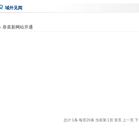
域外见闻
»
恭喜新网站开通
总计:1条 每页20条
当前第:1页 首页 上一页 