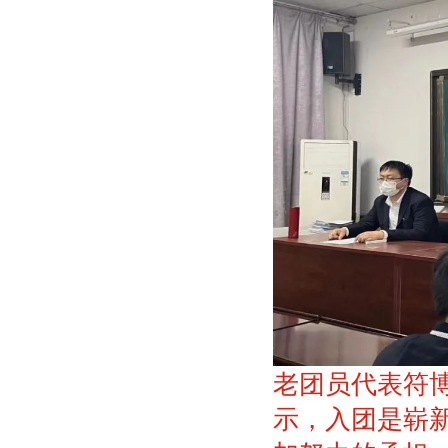
老团员代表符
示，入团是崭