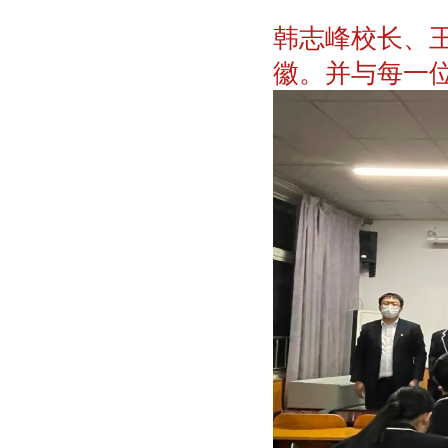
韩志峰校长、
徽。并与每一