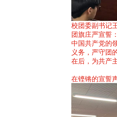
校团委副书记
团旗庄严宣誓
中国共产党的
义务，严守团
在后，为共产主
在铿锵的宣誓