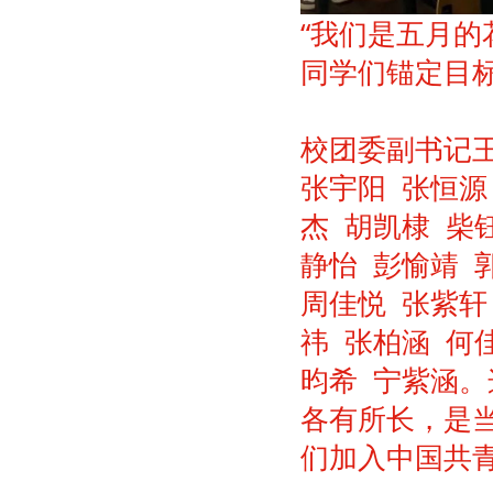
“我们是五月的
同学们锚定目
校团委副书记
张宇阳 张恒源
杰 胡凯棣 柴
静怡 彭愉靖 
周佳悦 张紫轩
祎 张柏涵 何
昀希 宁紫涵。
各有所长，是
们加入中国共