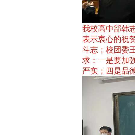
我校高中部韩
表示衷心的祝
斗志；校团委
求：一是要加
严实；四是品