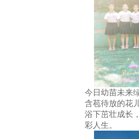
今日幼苗未来
含苞待放的花
浴下茁壮成长
彩人生。